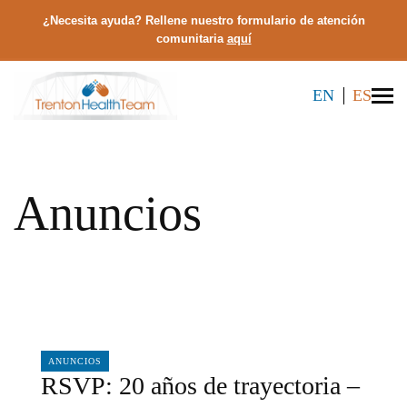
¿Necesita ayuda? Rellene nuestro formulario de atención
comunitaria
aquí
EN
ES
Anuncios
07/08/2026
ANUNCIOS
RSVP: 20 años de trayectoria –