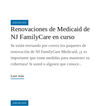
01/29/2025
ANUNCIOS
Renovaciones de Medicaid de
NJ FamilyCare en curso
Se están enviando por correo los paquetes de
renovación de NJ FamilyCare Medicaid, ¡y es
importante que tome medidas para mantener su
cobertura! Si usted o alguien que conoce...
Leer más
01/29/2025
ANUNCIOS