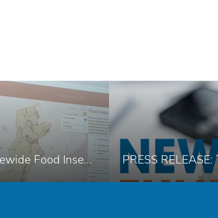
Trenton Health Team Launches NJ Statewide Food Insecurity Index Tool