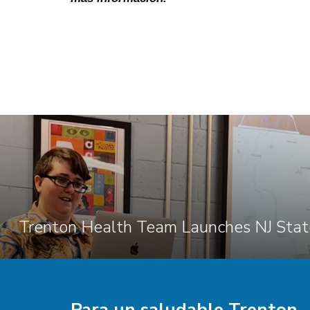
Para un
saludable
Trenton.