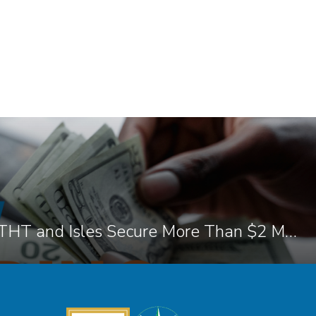
PRESS RELEASE: THT and Isles Secure More Than $2 Million in NRTC Funding For Trenton