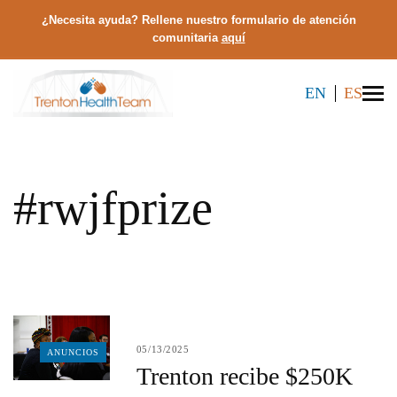
¿Necesita ayuda? Rellene nuestro formulario de atención
comunitaria
aquí
EN
ES
#rwjfprize
05/13/2025
ANUNCIOS
Trenton recibe $250K