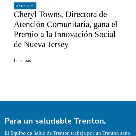
04/05/2024
ANUNCIOS
Cheryl Towns, Directora de
Atención Comunitaria, gana el
Premio a la Innovación Social
de Nueva Jersey
Leer más
Para un
saludable
Trenton.
El Equipo de Salud de Trenton trabaja por un Trenton sano