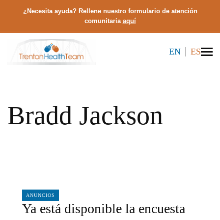
¿Necesita ayuda? Rellene nuestro formulario de atención
comunitaria
aquí
EN
ES
Bradd Jackson
11/22/2022
ANUNCIOS
Ya está disponible la encuesta